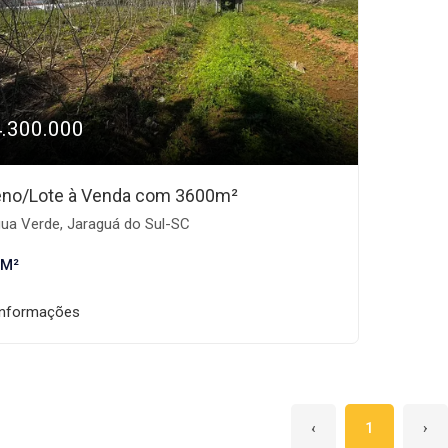
4.300.000
eno/Lote à Venda com 3600m²
ua Verde, Jaraguá do Sul-SC
 M²
informações
‹
1
›