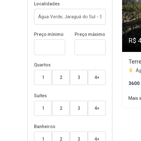
Localidades
Preço mínimo
Preço máximo
R$ 
Terr
Quartos
Ág
1
2
3
4+
3600
Suítes
Mais 
1
2
3
4+
Banheiros
1
2
3
4+