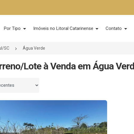
Por Tipo
Imóveis no Litoral Catarinense
Contato
ul/SC
Água Verde
rreno/Lote à Venda em Água Verd
 por