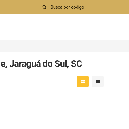
e, Jaraguá do Sul, SC
Mostrar resultados em 
Mostrar resultad