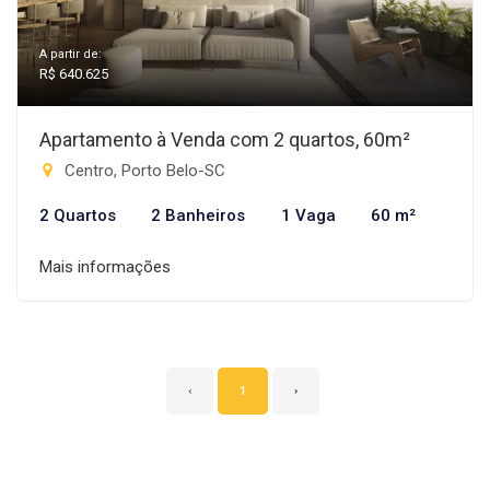
A partir de:
R$ 640.625
Apartamento à Venda com 2 quartos, 60m²
Centro, Porto Belo-SC
2 Quartos
2 Banheiros
1 Vaga
60 m²
Mais informações
‹
1
›