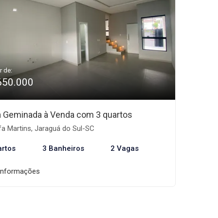
r de:
650.000
 Geminada à Venda com 3 quartos
fa Martins, Jaraguá do Sul-SC
artos
3 Banheiros
2 Vagas
informações