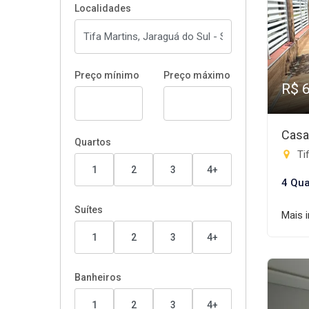
Localidades
Preço mínimo
Preço máximo
R$ 
Casa
Quartos
Tif
1
2
3
4+
4 Qua
Suítes
Mais 
1
2
3
4+
Banheiros
1
2
3
4+