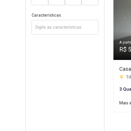
Características
A parti
R$ 
Casa
Tif
3 Qua
Mais 