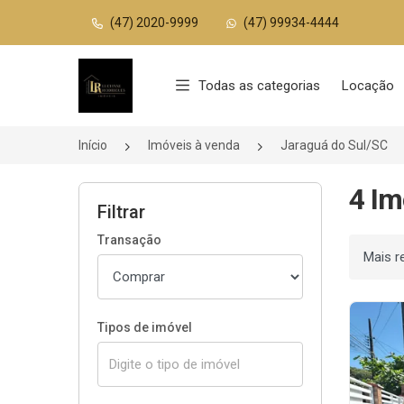
(47) 2020-9999
(47) 99934-4444
Página inicial
Todas as categorias
Locação
Início
Imóveis à venda
Jaraguá do Sul/SC
4 Im
Filtrar
Transação
Ordenar
Tipos de imóvel