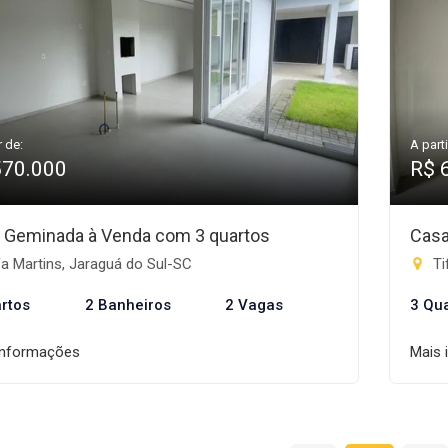
r de:
A parti
570.000
R$ 
 Geminada à Venda com 3 quartos
Casa
a Martins, Jaraguá do Sul-SC
Ti
rtos
2 Banheiros
2 Vagas
3 Qu
informações
Mais 