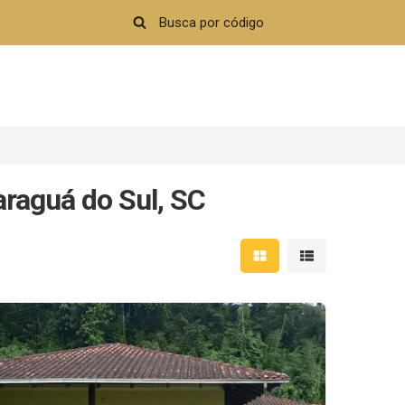
araguá do Sul, SC
Mostrar resultados em 
Mostrar resultad