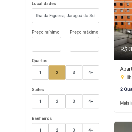
Localidades
Preço mínimo
Preço máximo
R$ 
Quartos
Apar
1
2
3
4+
Ilh
2 Qua
Suítes
1
2
3
4+
Mais 
Banheiros
1
2
3
4+