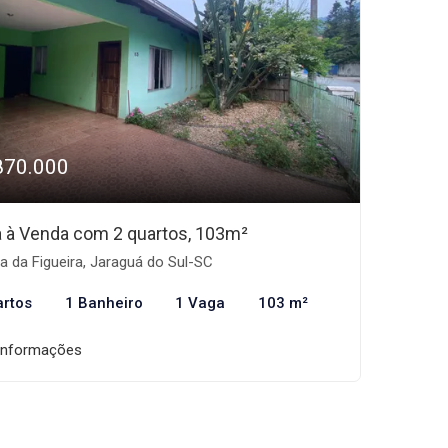
870.000
 à Venda com 2 quartos, 103m²
ha da Figueira, Jaraguá do Sul-SC
artos
1 Banheiro
1 Vaga
103 m²
informações