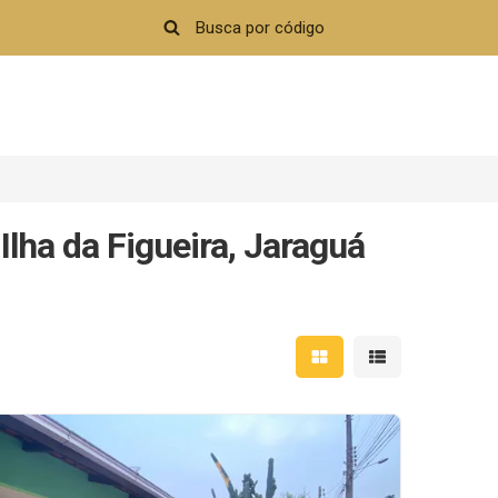
lha da Figueira, Jaraguá
Mostrar resultados em 
Mostrar resultad