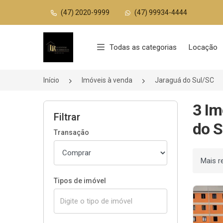
(47) 2020-9999
(47) 99934-4444
Página inicial
Todas as categorias
Locação
Início
Imóveis à venda
Jaraguá do Sul/SC
3 Im
Filtrar
do S
Transação
Ordenar
Tipos de imóvel