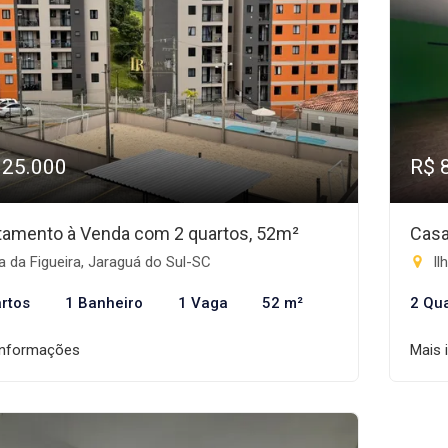
325.000
R$ 
tamento à Venda com 2 quartos, 52m²
Casa
a da Figueira, Jaraguá do Sul-SC
Il
rtos
1 Banheiro
1 Vaga
52 m²
2 Qu
informações
Mais 