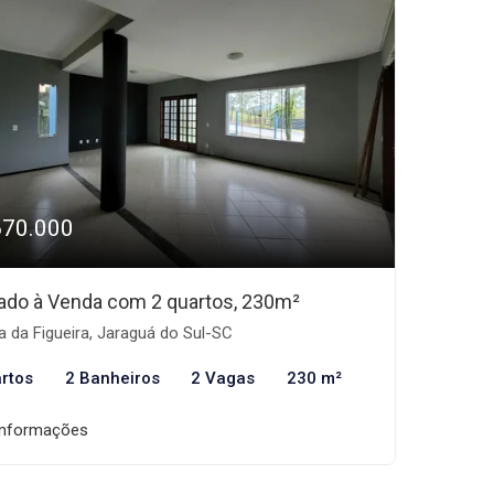
670.000
ado à Venda com 2 quartos, 230m²
a da Figueira, Jaraguá do Sul-SC
rtos
2 Banheiros
2 Vagas
230 m²
informações