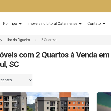
Por Tipo
Imóveis no Litoral Catarinense
Contato
Ilha da Figueira
2 Quartos
óveis com 2 Quartos à Venda em I
ul, SC
 por