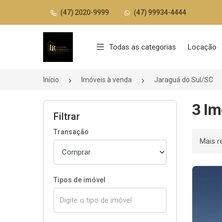
(47) 2020-9999
(47) 99934-4444
Página inicial
Todas as categorias
Locação
Início
Imóveis à venda
Jaraguá do Sul/SC
3 Im
Filtrar
Transação
Ordenar
Tipos de imóvel