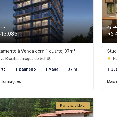
r de:
A parti
413.035
R$ 
tamento à Venda com 1 quarto, 37m²
Stud
a Brasília, Jaraguá do Sul-SC
No
rto
1 Banheiro
1 Vaga
37 m²
1 Qu
informações
Mais 
Pronto para Morar