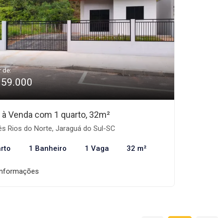
r de:
359.000
 à Venda com 1 quarto, 32m²
s Rios do Norte, Jaraguá do Sul-SC
rto
1 Banheiro
1 Vaga
32 m²
informações