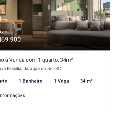
r de:
469.900
io à Venda com 1 quarto, 34m²
va Brasília, Jaraguá do Sul-SC
arto
1 Banheiro
1 Vaga
34 m²
informações