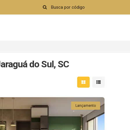
araguá do Sul, SC
Mostrar resultados em 
Mostrar resultad
Lançamento