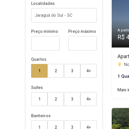
Localidades
A parti
Preço mínimo
Preço máximo
R$ 
Apar
Quartos
Nov
1
2
3
4+
1 Qua
Suítes
Mais 
1
2
3
4+
Banheiros
1
2
3
4+