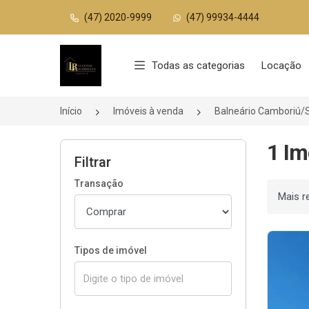
(47) 2020-9999
(47) 99934-4444
Página inicial
Todas as categorias
Locação
Início
Imóveis à venda
Balneário Camboriú/
1 Im
Filtrar
Transação
Ordenar
Tipos de imóvel