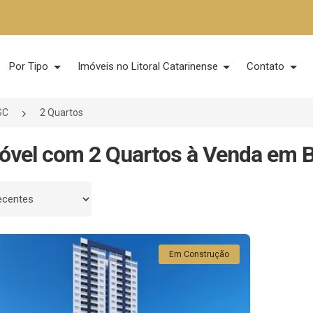
Por Tipo
Imóveis no Litoral Catarinense
Contato
SC
2 Quartos
óvel com 2 Quartos à Venda em B
 por
Em Construção