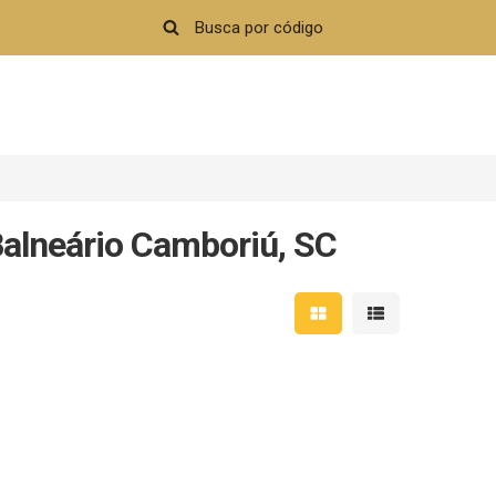
alneário Camboriú, SC
Mostrar resultados em 
Mostrar resultad