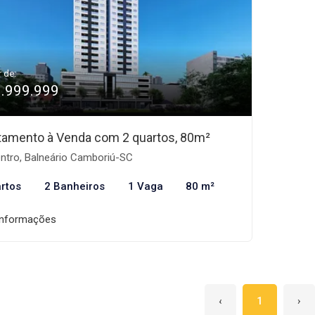
r de:
1.999.999
tamento à Venda com 2 quartos, 80m²
ntro, Balneário Camboriú-SC
rtos
2 Banheiros
1 Vaga
80 m²
informações
‹
1
›