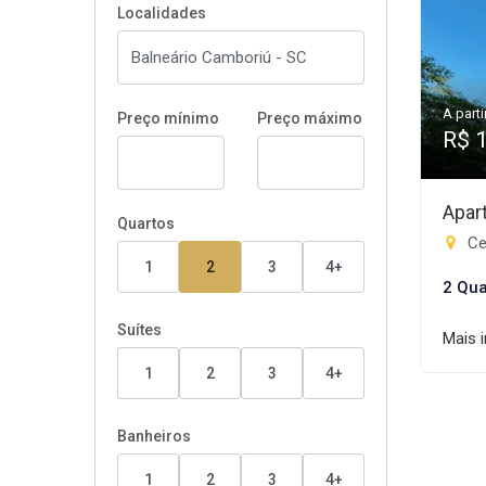
Localidades
A parti
Preço mínimo
Preço máximo
R$ 
Apar
Quartos
Ce
1
2
3
4+
2 Qua
Suítes
Mais 
1
2
3
4+
Banheiros
1
2
3
4+