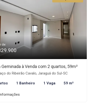
r de:
329.900
 Geminada à Venda com 2 quartos, 59m²
aço do Ribeirão Cavalo, Jaraguá do Sul-SC
artos
1 Banheiro
1 Vaga
59 m²
informações