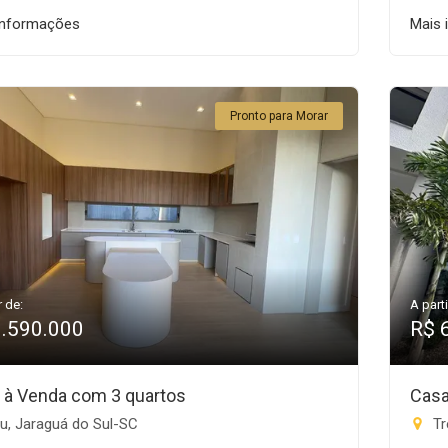
informações
Mais 
Pronto para Morar
r de:
A parti
1.590.000
R$ 
 à Venda com 3 quartos
Casa
u, Jaraguá do Sul-SC
Tr