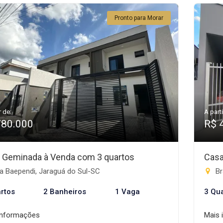
Pronto para Morar
r de:
A parti
780.000
R$ 
 Geminada à Venda com 3 quartos
Casa
a Baependi, Jaraguá do Sul-SC
Br
rtos
2 Banheiros
1 Vaga
3 Qu
informações
Mais 