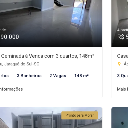
r de:
A parti
790.000
R$ 
 Geminada à Venda com 3 quartos, 148m²
Casa
u, Jaraguá do Sul-SC
Ág
rtos
3 Banheiros
2 Vagas
148 m²
3 Qu
informações
Mais 
Pronto para Morar