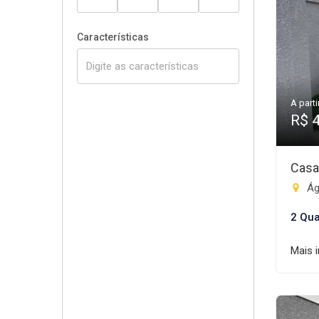
Características
A parti
R$ 
Casa
Ág
2 Qua
Mais 