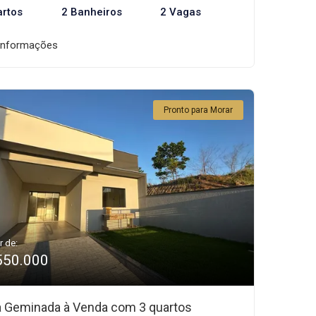
artos
2 Banheiros
2 Vagas
informações
Pronto para Morar
r de:
550.000
 Geminada à Venda com 3 quartos