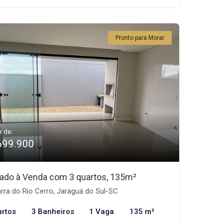
Pronto para Morar
r de:
699.900
ado à Venda com 3 quartos, 135m²
rra do Rio Cerro, Jaraguá do Sul-SC
artos
3 Banheiros
1 Vaga
135 m²