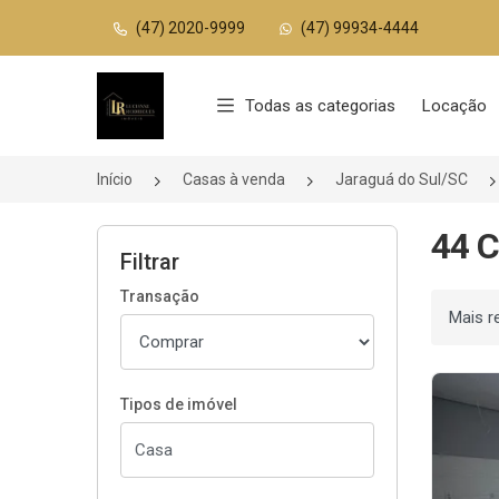
(47) 2020-9999
(47) 99934-4444
Página inicial
Todas as categorias
Locação
Início
Casas à venda
Jaraguá do Sul/SC
44 C
Filtrar
Transação
Ordenar
Tipos de imóvel