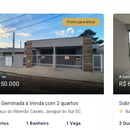
Pronto para Morar
r de:
A parti
350.000
R$ 
 Geminada à Venda com 2 quartos
Sobr
ço do Ribeirão Cavalo, Jaraguá do Sul-SC
Ba
rtos
1 Banheiro
1 Vaga
3 Qu