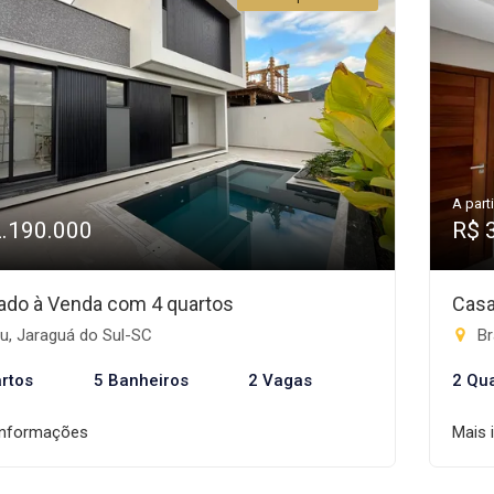
A parti
2.190.000
R$ 
ado à Venda com 4 quartos
Casa
u, Jaraguá do Sul-SC
Br
rtos
5 Banheiros
2 Vagas
2 Qu
informações
Mais 