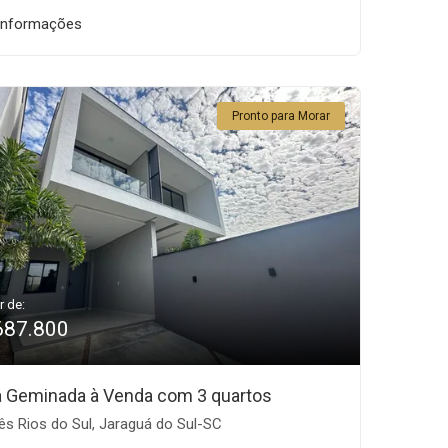
informações
Pronto para Morar
r de:
687.800
 Geminada à Venda com 3 quartos
ês Rios do Sul, Jaraguá do Sul-SC