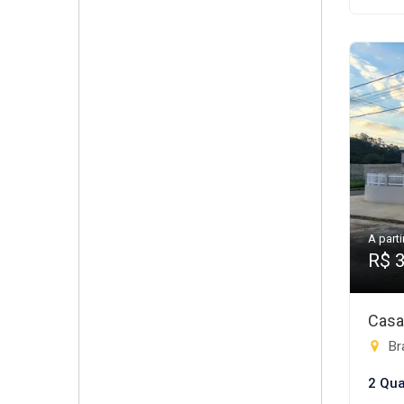
A parti
R$ 
Casa
Bra
2 Qua