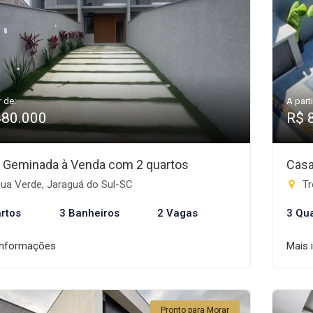
r de:
A parti
480.000
R$ 
 Geminada à Venda com 2 quartos
Casa
ua Verde, Jaraguá do Sul-SC
Tr
rtos
3 Banheiros
2 Vagas
3 Qu
informações
Mais 
Pronto para Morar