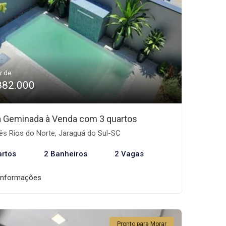
r de:
882.000
 Geminada à Venda com 3 quartos
ês Rios do Norte, Jaraguá do Sul-SC
artos
2 Banheiros
2 Vagas
informações
Pronto para Morar