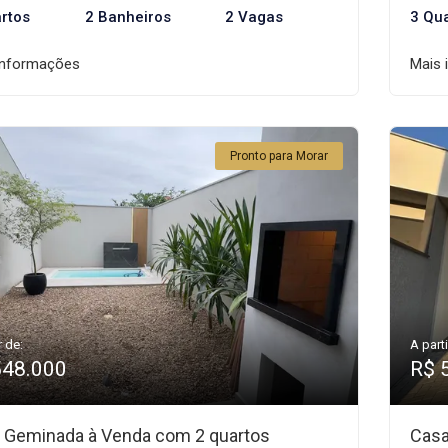
rtos
2 Banheiros
2 Vagas
3 Qu
informações
Mais 
Pronto para Morar
r de:
A parti
548.000
R$ 
 Geminada à Venda com 2 quartos
Casa