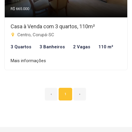
R$ 665.000
Casa à Venda com 3 quartos, 110m²
Centro, Corupá-SC
3 Quartos
3 Banheiros
2 Vagas
110 m²
Mais informações
‹
1
›