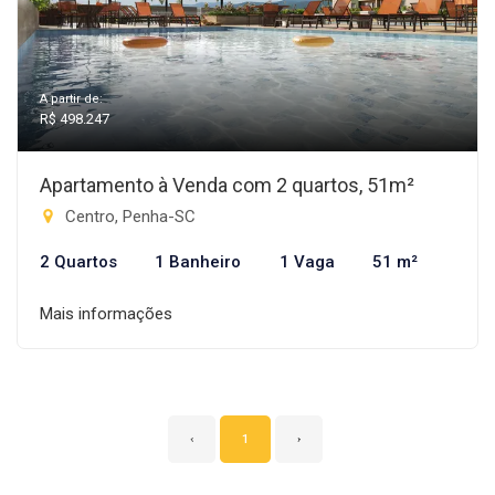
A partir de:
R$ 498.247
Apartamento à Venda com 2 quartos, 51m²
Centro, Penha-SC
2 Quartos
1 Banheiro
1 Vaga
51 m²
Mais informações
‹
1
›