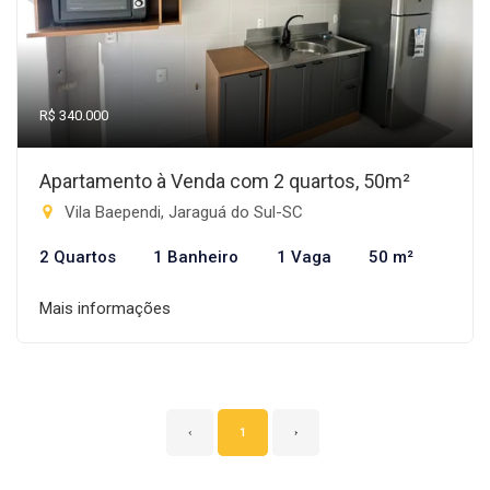
R$ 340.000
Apartamento à Venda com 2 quartos, 50m²
Vila Baependi, Jaraguá do Sul-SC
2 Quartos
1 Banheiro
1 Vaga
50 m²
Mais informações
‹
1
›