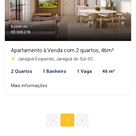
A partir de:
R$ 338.278
Apartamento à Venda com 2 quartos, 46m²
Jaraguá Esquerdo, Jaraguá do Sul-SC
2 Quartos
1 Banheiro
1 Vaga
46 m²
Mais informações
‹
1
›