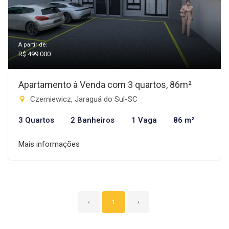
A partir de:
R$ 499.000
Apartamento à Venda com 3 quartos, 86m²
Czerniewicz, Jaraguá do Sul-SC
3 Quartos
2 Banheiros
1 Vaga
86 m²
Mais informações
‹
1
›