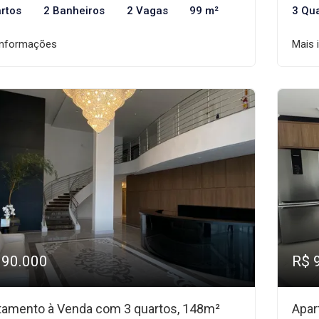
rtos
2 Banheiros
2 Vagas
99 m²
3 Qu
informações
Mais 
990.000
R$ 
tamento à Venda com 3 quartos, 148m²
Apar