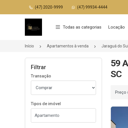
(47) 2020-9999
(47) 99934-4444
Página inicial
Todas as categorias
Locação
Início
Apartamentos à venda
Jaraguá do Su
59 A
Filtrar
SC
Transação
Ordenar
Tipos de imóvel