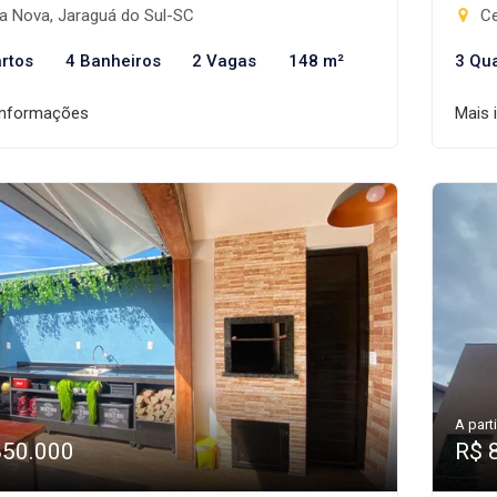
a Nova, Jaraguá do Sul-SC
Ce
rtos
4 Banheiros
2 Vagas
148 m²
3 Qu
informações
Mais 
A parti
850.000
R$ 