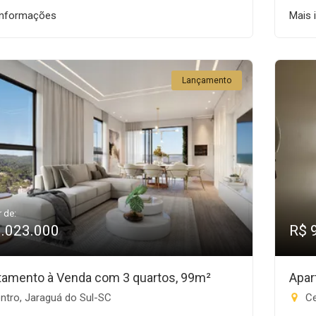
informações
Mais 
Lançamento
r de:
1.023.000
R$ 
tamento à Venda com 3 quartos, 99m²
Apar
ntro, Jaraguá do Sul-SC
Ce