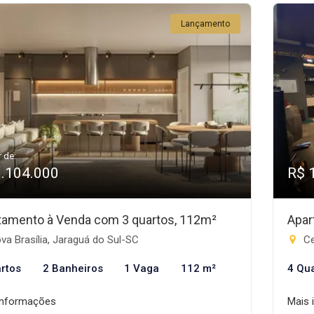
Lançamento
r de:
1.104.000
R$ 
tamento à Venda com 3 quartos, 112m²
Apar
a Brasília, Jaraguá do Sul-SC
Ce
rtos
2 Banheiros
1 Vaga
112 m²
4 Qu
informações
Mais 