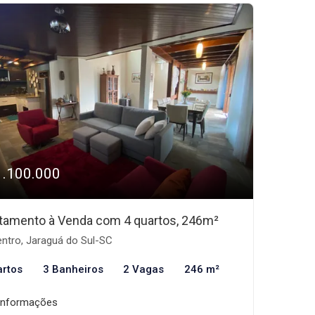
1.100.000
tamento à Venda com 4 quartos, 246m²
ntro, Jaraguá do Sul-SC
artos
3 Banheiros
2 Vagas
246 m²
informações