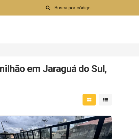
milhão em Jaraguá do Sul,
Mostrar resultados em 
Mostrar resultad