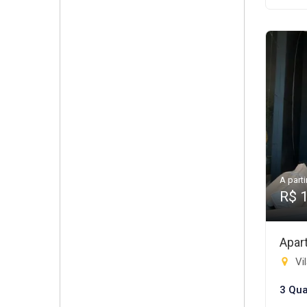
A parti
R$ 
Apar
Vil
3 Qua