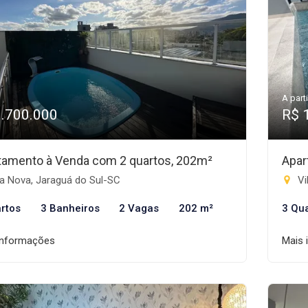
A parti
1.700.000
R$ 
tamento à Venda com 2 quartos, 202m²
Apar
a Nova, Jaraguá do Sul-SC
Vi
rtos
3 Banheiros
2 Vagas
202 m²
3 Qu
informações
Mais 