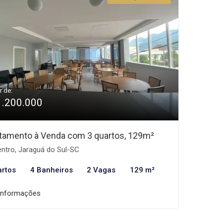
r de:
1.200.000
tamento à Venda com 3 quartos, 129m²
ntro, Jaraguá do Sul-SC
artos
4 Banheiros
2 Vagas
129 m²
informações