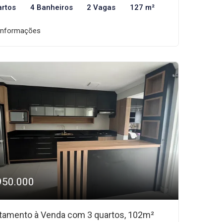
artos
4 Banheiros
2 Vagas
127 m²
informações
950.000
tamento à Venda com 3 quartos, 102m²