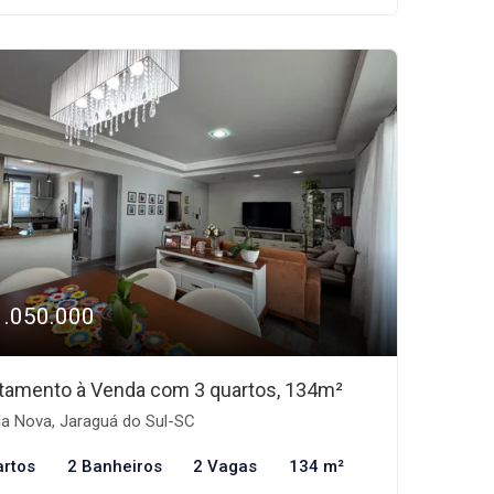
1.050.000
tamento à Venda com 3 quartos, 134m²
la Nova, Jaraguá do Sul-SC
artos
2 Banheiros
2 Vagas
134 m²