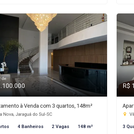
r de:
1.100.000
R$ 
tamento à Venda com 3 quartos, 148m²
Apar
a Nova, Jaraguá do Sul-SC
Vi
rtos
4 Banheiros
2 Vagas
148 m²
3 Qu