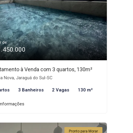
r de:
1.450.000
tamento à Venda com 3 quartos, 130m²
la Nova, Jaraguá do Sul-SC
artos
3 Banheiros
2 Vagas
130 m²
informações
Pronto para Morar