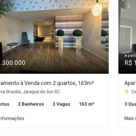
A parti
1.300.000
R$ 
tamento à Venda com 2 quartos, 163m²
Apar
a Brasília, Jaraguá do Sul-SC
Ce
rtos
3 Banheiros
3 Vagas
163 m²
3 Qu
informações
Mais 