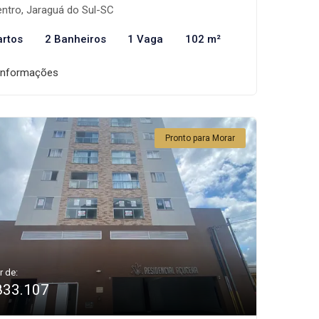
ntro, Jaraguá do Sul-SC
artos
2 Banheiros
1 Vaga
102 m²
informações
Pronto para Morar
r de:
833.107