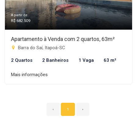
A partir de:
R$ 682.509
Apartamento à Venda com 2 quartos, 63m²
Barra do Saí, Itapoá-SC
2 Quartos
2 Banheiros
1 Vaga
63 m²
Mais informações
‹
1
›