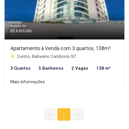
A partir de:
R$ 4.935.000
Apartamento à Venda com 3 quartos, 138m²
Centro, Balneário Camboriú-SC
3 Quartos
5 Banheiros
2 Vagas
138 m²
Mais informações
‹
1
›