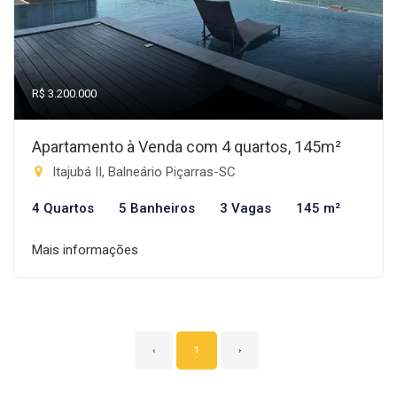
R$ 3.200.000
Apartamento à Venda com 4 quartos, 145m²
Itajubá II, Balneário Piçarras-SC
4 Quartos
5 Banheiros
3 Vagas
145 m²
Mais informações
‹
1
›