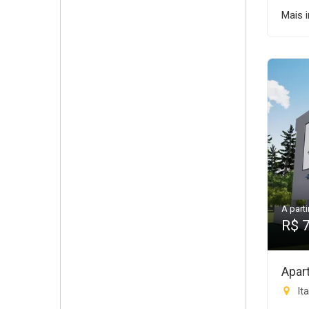
Mais 
A parti
R$ 
Apar
Ita