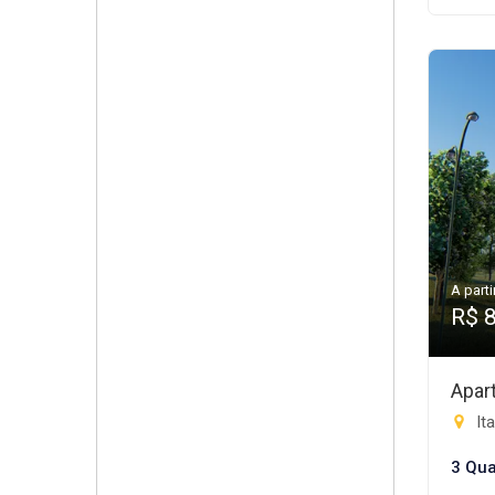
A parti
R$ 
Apar
Ita
3 Qua