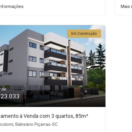
informações
Mais 
Em Construção
r de:
723.033
tamento à Venda com 3 quartos, 85m²
colomi, Balneário Piçarras-SC