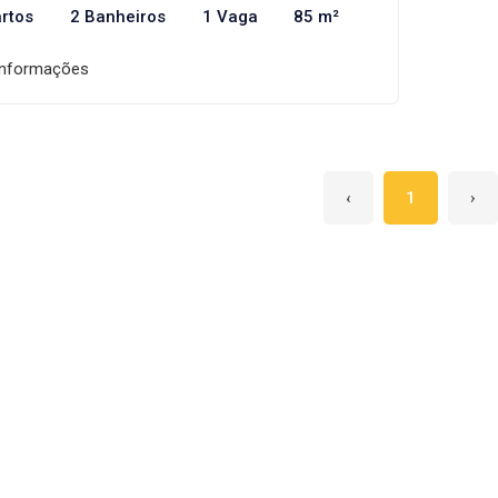
rtos
2 Banheiros
1 Vaga
85 m²
informações
‹
1
›