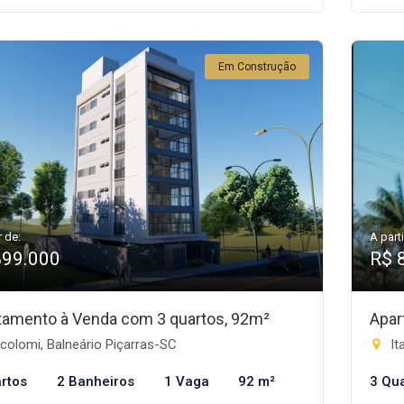
Em Construção
r de:
A parti
899.000
R$ 
tamento à Venda com 3 quartos, 92m²
Apar
colomi, Balneário Piçarras-SC
It
rtos
2 Banheiros
1 Vaga
92 m²
3 Qu