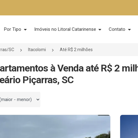
Por Tipo
Imóveis no Litoral Catarinense
Contato
rras/SC
Itacolomi
Até R$ 2 milhões
artamentos à Venda até R$ 2 mil
eário Piçarras, SC
 por