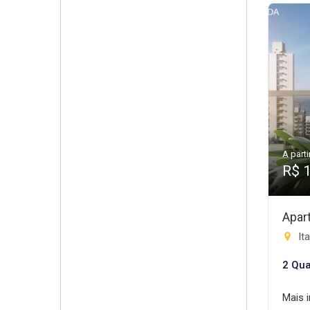
A parti
R$ 
Apar
Ita
2 Qua
Mais 