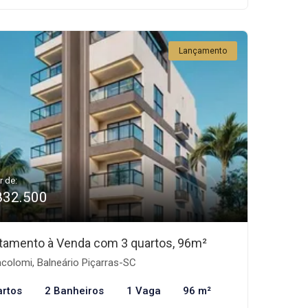
Lançamento
r de:
832.500
tamento à Venda com 3 quartos, 96m²
acolomi, Balneário Piçarras-SC
artos
2 Banheiros
1 Vaga
96 m²