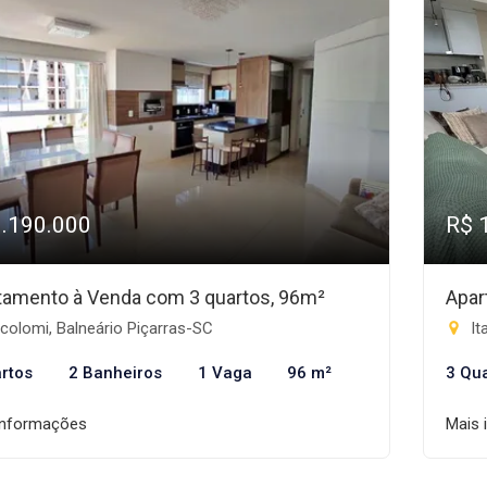
1.190.000
R$ 
tamento à Venda com 3 quartos, 96m²
Apar
colomi, Balneário Piçarras-SC
It
rtos
2 Banheiros
1 Vaga
96 m²
3 Qu
informações
Mais 