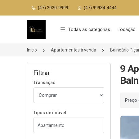
(47) 2020-9999
(47) 99934-4444
Página inicial
Todas as categorias
Locação
Início
Apartamentos à venda
Balneário Piça
9 Ap
Filtrar
Baln
Transação
Ordenar
Tipos de imóvel