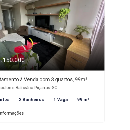
1.150.000
tamento à Venda com 3 quartos, 99m²
acolomi, Balneário Piçarras-SC
artos
2 Banheiros
1 Vaga
99 m²
informações