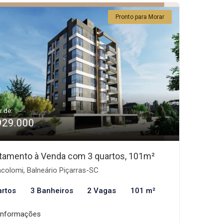
Pronto para Morar
r de:
929.000
tamento à Venda com 3 quartos, 101m²
acolomi, Balneário Piçarras-SC
artos
3 Banheiros
2 Vagas
101 m²
informações