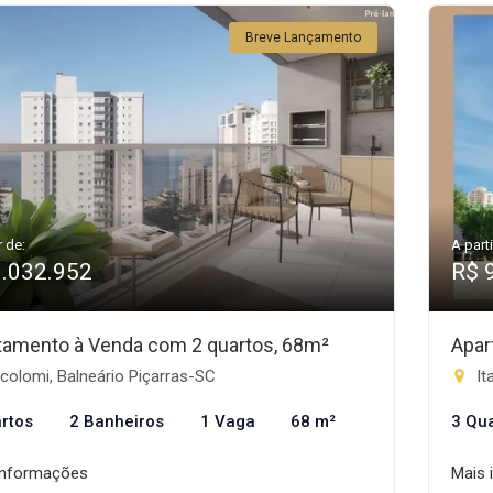
Breve Lançamento
r de:
A parti
1.032.952
R$ 
tamento à Venda com 2 quartos, 68m²
Apar
colomi, Balneário Piçarras-SC
It
rtos
2 Banheiros
1 Vaga
68 m²
3 Qu
informações
Mais 