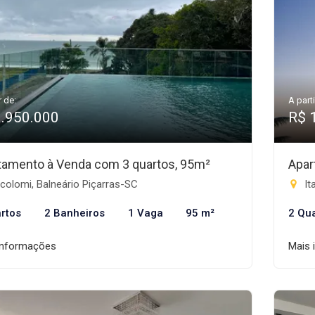
r de:
A parti
1.950.000
R$ 
tamento à Venda com 3 quartos, 95m²
Apar
colomi, Balneário Piçarras-SC
It
rtos
2 Banheiros
1 Vaga
95 m²
2 Qu
informações
Mais 