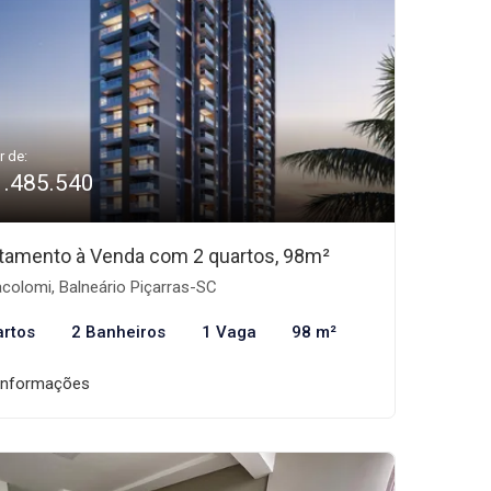
r de:
1.485.540
tamento à Venda com 2 quartos, 98m²
acolomi, Balneário Piçarras-SC
artos
2 Banheiros
1 Vaga
98 m²
informações