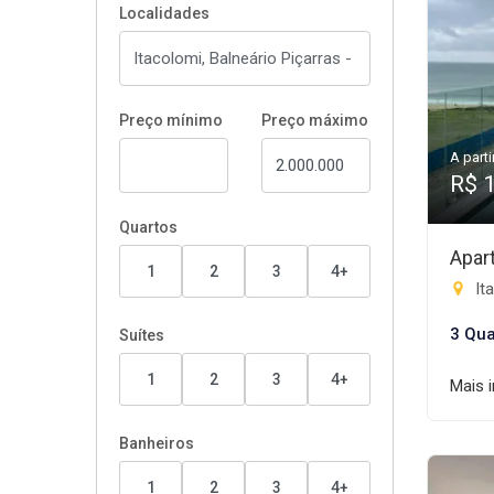
Localidades
Preço mínimo
Preço máximo
A parti
R$ 
Quartos
Apar
1
2
3
4+
Ita
3 Qua
Suítes
1
2
3
4+
Mais 
Banheiros
1
2
3
4+