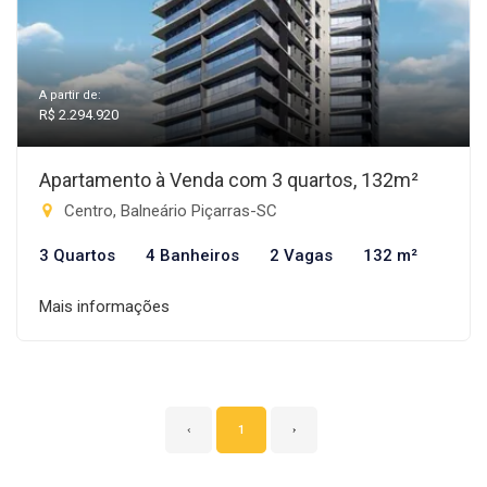
A partir de:
R$ 2.294.920
Apartamento à Venda com 3 quartos, 132m²
Centro, Balneário Piçarras-SC
3 Quartos
4 Banheiros
2 Vagas
132 m²
Mais informações
‹
1
›