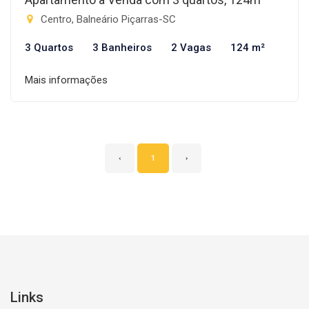
Centro, Balneário Piçarras-SC
3 Quartos
3 Banheiros
2 Vagas
124 m²
Mais informações
‹
1
›
Links