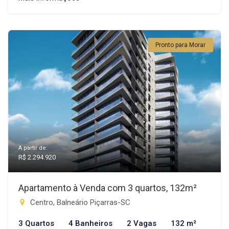
Pronto para Morar
A partir de:
R$ 2.294.920
Apartamento à Venda com 3 quartos, 132m²
Centro, Balneário Piçarras-SC
3 Quartos
4 Banheiros
2 Vagas
132 m²