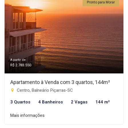
Pronto para Morar
A partir de:
R$ 2.783.550
Apartamento à Venda com 3 quartos, 144m²
Centro, Balneário Piçarras-SC
3 Quartos
4 Banheiros
2 Vagas
144 m²
Mais informações