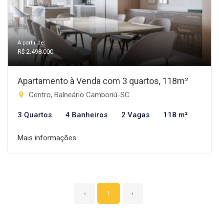
A partir de:
R$ 2.498.000
Apartamento à Venda com 3 quartos, 118m²
Centro, Balneário Camboriú-SC
3 Quartos
4 Banheiros
2 Vagas
118 m²
Mais informações
‹
1
›