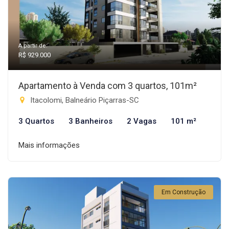
A partir de:
R$ 929.000
Apartamento à Venda com 3 quartos, 101m²
Itacolomi, Balneário Piçarras-SC
3 Quartos
3 Banheiros
2 Vagas
101 m²
Mais informações
Em Construção