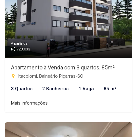
A partir de:
R$ 723.033
Apartamento à Venda com 3 quartos, 85m²
Itacolomi, Balneário Piçarras-SC
3 Quartos
2 Banheiros
1 Vaga
85 m²
Mais informações