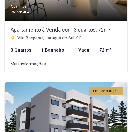
A partir de:
R$ 726.404
Apartamento à Venda com 3 quartos, 72m²
Vila Baependi, Jaraguá do Sul-SC
3 Quartos
1 Banheiro
1 Vaga
72 m²
Mais informações
Em Construção