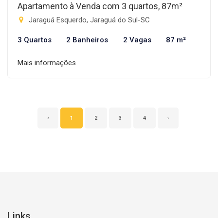
Apartamento à Venda com 3 quartos, 87m²
Jaraguá Esquerdo, Jaraguá do Sul-SC
3 Quartos
2 Banheiros
2 Vagas
87 m²
Mais informações
‹
1
2
3
4
›
Links