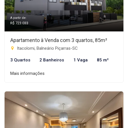
A partir de:
R$ 723.033
Apartamento à Venda com 3 quartos, 85m²
Itacolomi, Balneário Piçarras-SC
3 Quartos
2 Banheiros
1 Vaga
85 m²
Mais informações