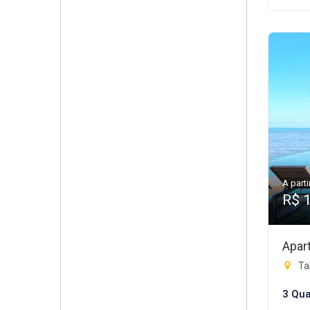
A parti
R$ 
Apar
Tab
3 Qua