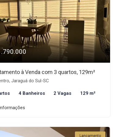
1.790.000
tamento à Venda com 3 quartos, 129m²
ntro, Jaraguá do Sul-SC
artos
4 Banheiros
2 Vagas
129 m²
informações
Lançamento