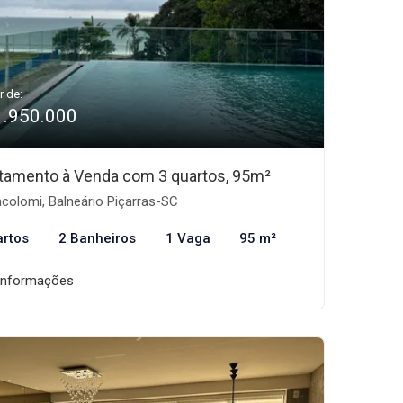
r de:
1.950.000
tamento à Venda com 3 quartos, 95m²
acolomi, Balneário Piçarras-SC
artos
2 Banheiros
1 Vaga
95 m²
informações