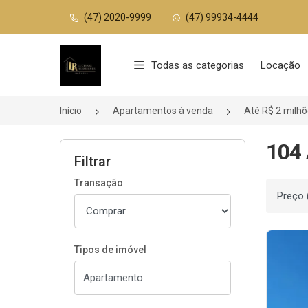
(47) 2020-9999
(47) 99934-4444
Página inicial
Todas as categorias
Locação
Início
Apartamentos à venda
Até R$ 2 milh
104 
Filtrar
Transação
Ordenar
Tipos de imóvel