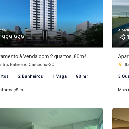
r de:
A parti
1.999.999
R$ 
tamento à Venda com 2 quartos, 80m²
Apar
ntro, Balneário Camboriú-SC
It
rtos
2 Banheiros
1 Vaga
80 m²
3 Qu
informações
Mais 