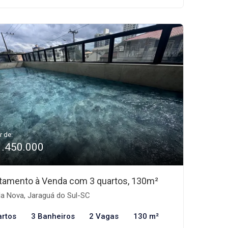
r de:
1.450.000
tamento à Venda com 3 quartos, 130m²
la Nova, Jaraguá do Sul-SC
artos
3 Banheiros
2 Vagas
130 m²