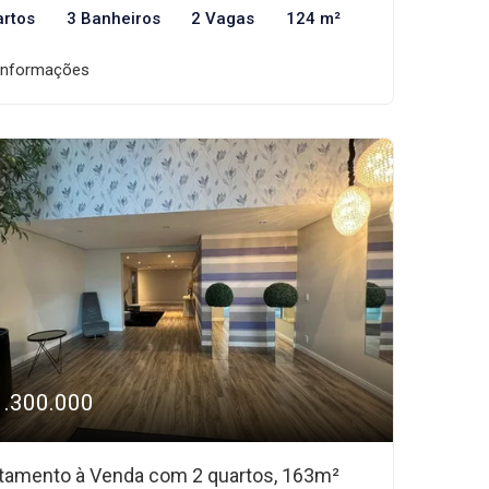
artos
3 Banheiros
2 Vagas
124 m²
informações
1.300.000
tamento à Venda com 2 quartos, 163m²