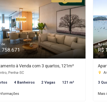
r de:
A parti
1.758.671
R$ 
tamento à Venda com 3 quartos, 121m²
Apar
ntro, Penha-SC
Ar
rtos
4 Banheiros
2 Vagas
121 m²
3 Qu
informações
Mais 