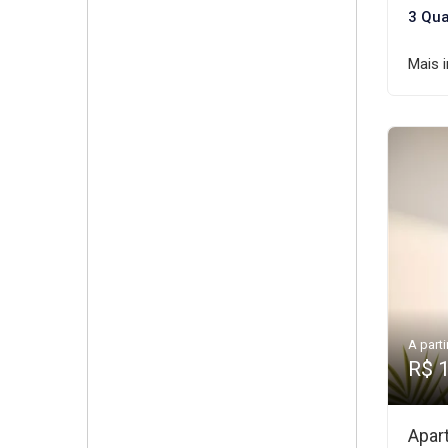
3 Qua
Mais 
A parti
R$ 
Apar