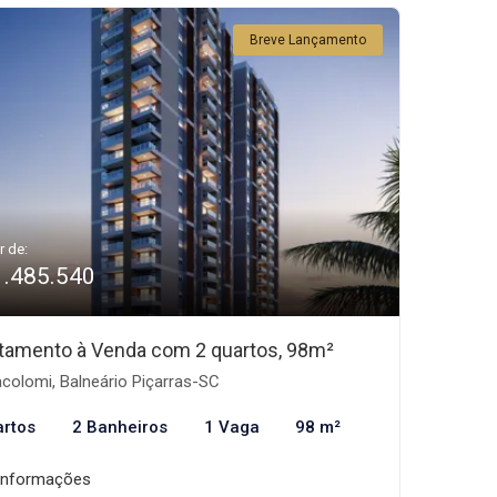
Breve Lançamento
r de:
1.485.540
tamento à Venda com 2 quartos, 98m²
acolomi, Balneário Piçarras-SC
artos
2 Banheiros
1 Vaga
98 m²
informações