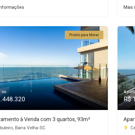
informações
Mais 
Pronto para Morar
r de:
A parti
1.448.320
R$ 
tamento à Venda com 3 quartos, 93m²
Apar
uleiro, Barra Velha-SC
Ce