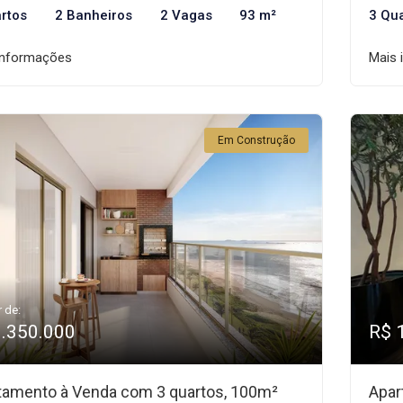
rtos
2 Banheiros
2 Vagas
93 m²
3 Qu
informações
Mais 
Em Construção
r de:
1.350.000
R$ 
tamento à Venda com 3 quartos, 100m²
Apar