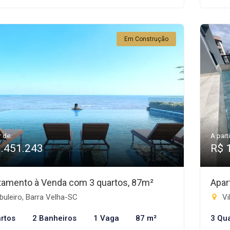
Em Construção
r de:
A parti
1.451.243
R$ 
tamento à Venda com 3 quartos, 87m²
Apar
uleiro, Barra Velha-SC
Vi
rtos
2 Banheiros
1 Vaga
87 m²
3 Qu