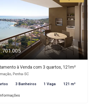
r de:
1.701.005
tamento à Venda com 3 quartos, 121m²
mação, Penha-SC
artos
3 Banheiros
1 Vaga
121 m²
informações