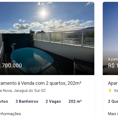
A parti
1.700.000
R$ 
tamento à Venda com 2 quartos, 202m²
Apar
a Nova, Jaraguá do Sul-SC
It
rtos
3 Banheiros
2 Vagas
202 m²
2 Qu
informações
Mais 