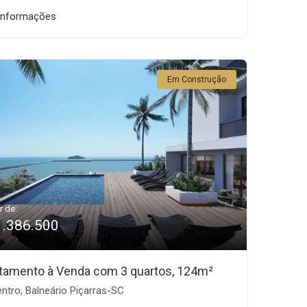
informações
Em Construção
r de:
1.386.500
tamento à Venda com 3 quartos, 124m²
ntro, Balneário Piçarras-SC