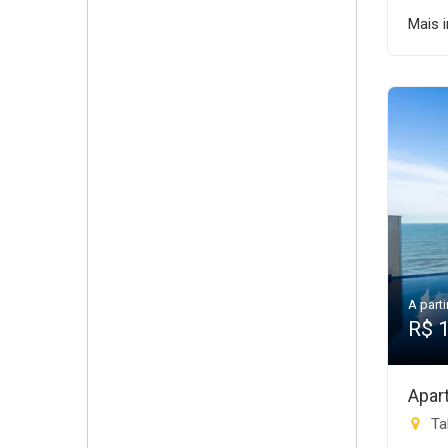
Mais 
A parti
R$ 
Apar
Tab