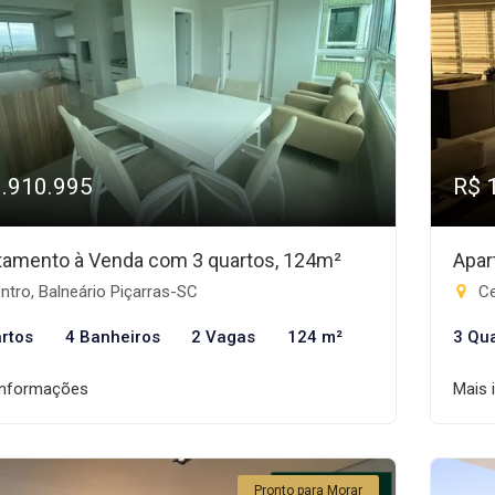
1.910.995
R$ 
tamento à Venda com 3 quartos, 124m²
Apar
tro, Balneário Piçarras-SC
Ce
rtos
4 Banheiros
2 Vagas
124 m²
3 Qu
informações
Mais 
Pronto para Morar