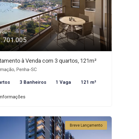
r de:
1.701.005
tamento à Venda com 3 quartos, 121m²
mação, Penha-SC
artos
3 Banheiros
1 Vaga
121 m²
informações
Breve Lançamento