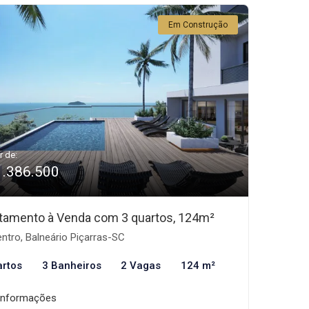
Em Construção
r de:
1.386.500
tamento à Venda com 3 quartos, 124m²
ntro, Balneário Piçarras-SC
artos
3 Banheiros
2 Vagas
124 m²
informações