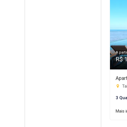
A parti
R$ 
Apar
Tab
3 Qua
Mais 