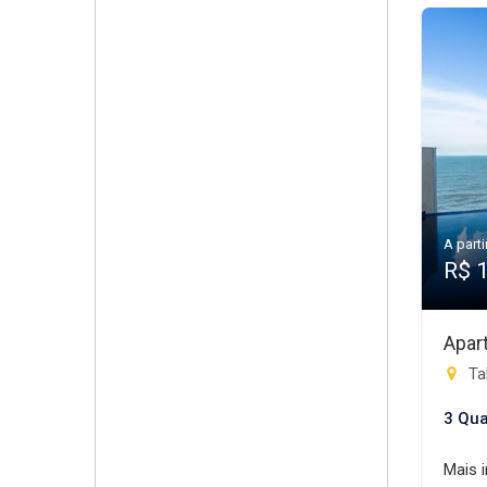
A parti
R$ 
Apar
Tab
3 Qua
Mais 