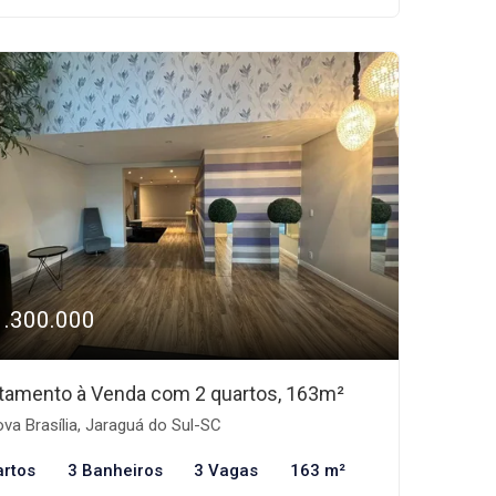
1.300.000
tamento à Venda com 2 quartos, 163m²
va Brasília, Jaraguá do Sul-SC
artos
3 Banheiros
3 Vagas
163 m²