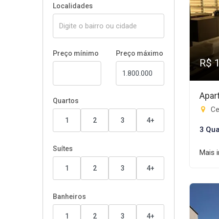
Localidades
Preço mínimo
Preço máximo
R$ 
Apar
Quartos
Ce
1
2
3
4+
3 Qua
Suítes
Mais 
1
2
3
4+
Banheiros
1
2
3
4+