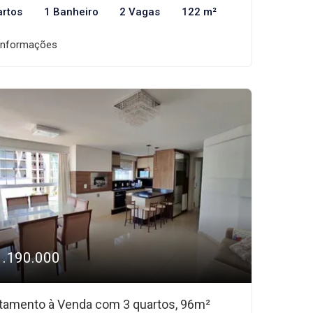
artos
1 Banheiro
2 Vagas
122 m²
informações
1.190.000
tamento à Venda com 3 quartos, 96m²