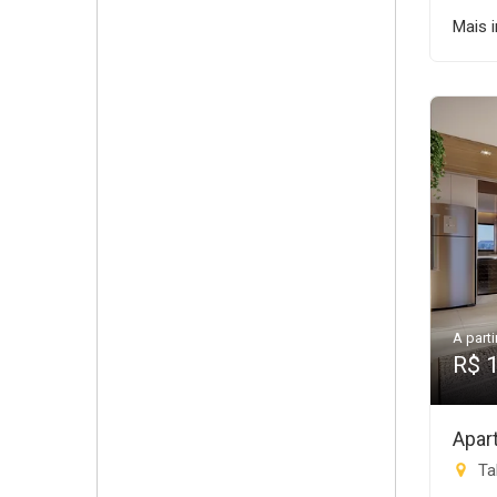
Mais 
A parti
R$ 
Apar
Tab