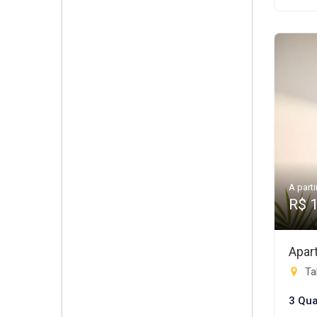
A parti
R$ 
Apar
Tab
3 Qua