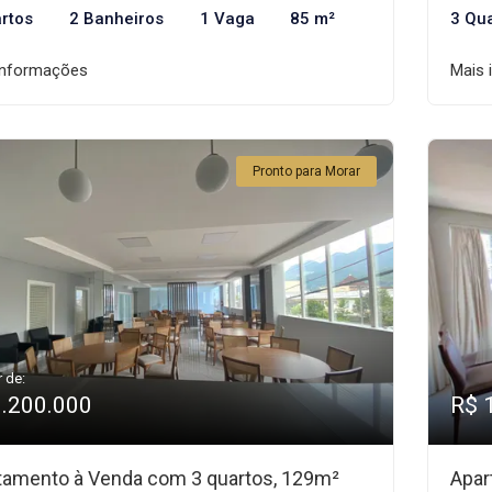
rtos
2 Banheiros
1 Vaga
85 m²
3 Qu
informações
Mais 
Pronto para Morar
r de:
1.200.000
R$ 
tamento à Venda com 3 quartos, 129m²
Apar