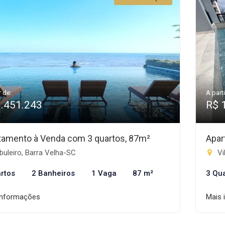
r de:
A parti
1.451.243
R$ 
tamento à Venda com 3 quartos, 87m²
Apar
uleiro, Barra Velha-SC
Vi
rtos
2 Banheiros
1 Vaga
87 m²
3 Qu
informações
Mais 