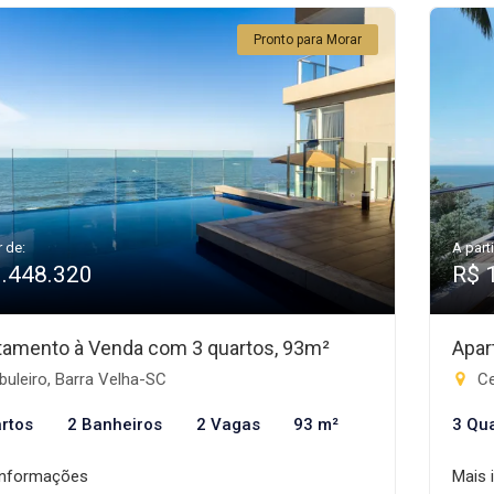
Pronto para Morar
r de:
A parti
1.448.320
R$ 
tamento à Venda com 3 quartos, 93m²
Apar
uleiro, Barra Velha-SC
Ce
rtos
2 Banheiros
2 Vagas
93 m²
3 Qu
informações
Mais 