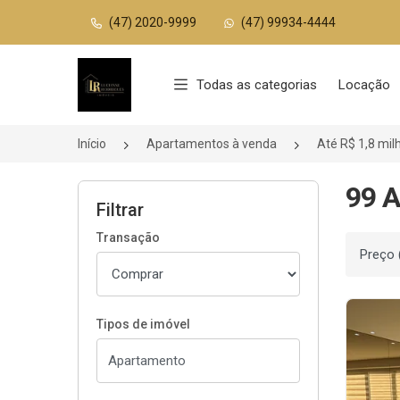
(47) 2020-9999
(47) 99934-4444
Página inicial
Todas as categorias
Locação
Início
Apartamentos à venda
Até R$ 1,8 mil
99 A
Filtrar
Transação
Ordenar
Tipos de imóvel