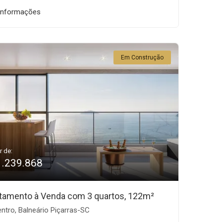
informações
Em Construção
r de:
1.239.868
tamento à Venda com 3 quartos, 122m²
ntro, Balneário Piçarras-SC