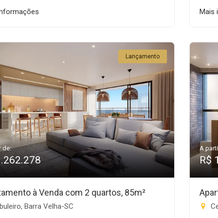
informações
Mais 
Lançamento
r de:
A parti
1.262.278
R$ 
tamento à Venda com 2 quartos, 85m²
Apar
uleiro, Barra Velha-SC
Ce