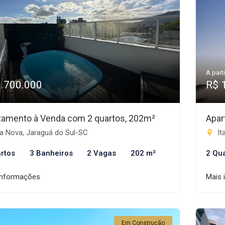
A parti
1.700.000
R$ 
tamento à Venda com 2 quartos, 202m²
Apar
a Nova, Jaraguá do Sul-SC
It
rtos
3 Banheiros
2 Vagas
202 m²
2 Qu
informações
Mais 
Em Construção