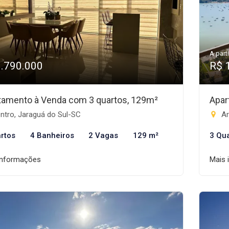
A parti
1.790.000
R$ 
tamento à Venda com 3 quartos, 129m²
Apar
ntro, Jaraguá do Sul-SC
Ar
rtos
4 Banheiros
2 Vagas
129 m²
3 Qu
informações
Mais 