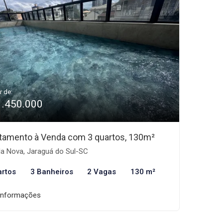
r de:
1.450.000
tamento à Venda com 3 quartos, 130m²
la Nova, Jaraguá do Sul-SC
artos
3 Banheiros
2 Vagas
130 m²
informações