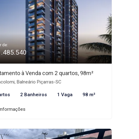
r de:
1.485.540
tamento à Venda com 2 quartos, 98m²
acolomi, Balneário Piçarras-SC
artos
2 Banheiros
1 Vaga
98 m²
informações