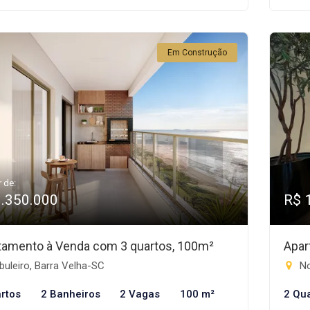
Em Construção
r de:
1.350.000
R$ 
tamento à Venda com 3 quartos, 100m²
Apar
uleiro, Barra Velha-SC
No
rtos
2 Banheiros
2 Vagas
100 m²
2 Qu