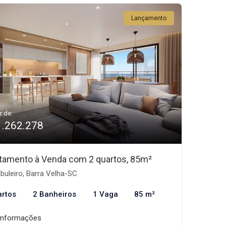
Lançamento
r de:
1.262.278
tamento à Venda com 2 quartos, 85m²
buleiro, Barra Velha-SC
artos
2 Banheiros
1 Vaga
85 m²
informações