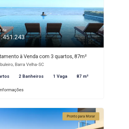
r de:
1.451.243
tamento à Venda com 3 quartos, 87m²
buleiro, Barra Velha-SC
artos
2 Banheiros
1 Vaga
87 m²
informações
Pronto para Morar