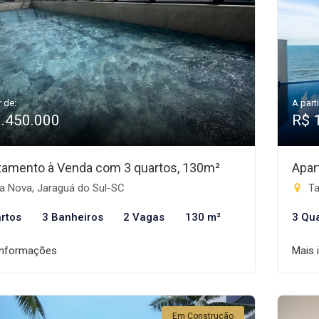
r de:
A parti
1.450.000
R$ 
tamento à Venda com 3 quartos, 130m²
Apar
a Nova, Jaraguá do Sul-SC
Ta
rtos
3 Banheiros
2 Vagas
130 m²
3 Qu
informações
Mais 
Em Construção