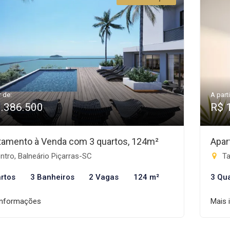
r de:
A parti
1.386.500
R$ 
tamento à Venda com 3 quartos, 124m²
Apar
tro, Balneário Piçarras-SC
Ta
rtos
3 Banheiros
2 Vagas
124 m²
3 Qu
informações
Mais 