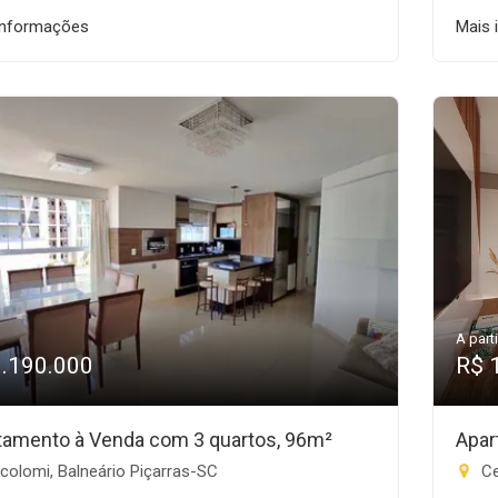
informações
Mais 
A parti
1.190.000
R$ 
tamento à Venda com 3 quartos, 96m²
Apar
colomi, Balneário Piçarras-SC
Ce