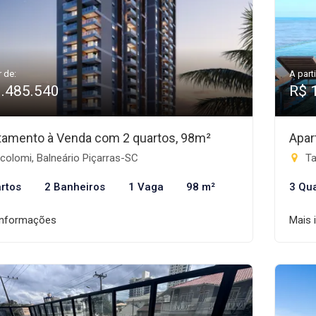
r de:
A parti
1.485.540
R$ 
tamento à Venda com 2 quartos, 98m²
Apar
colomi, Balneário Piçarras-SC
Ta
rtos
2 Banheiros
1 Vaga
98 m²
3 Qu
informações
Mais 