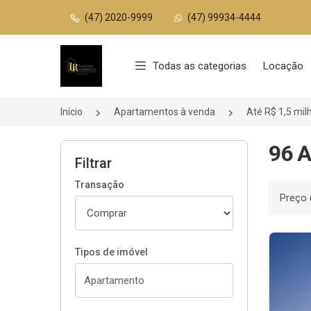
(47) 2020-9999
(47) 99934-4444
Página inicial
Todas as categorias
Locação
Início
Apartamentos à venda
Até R$ 1,5 mil
96 A
Filtrar
Transação
Ordenar
Tipos de imóvel