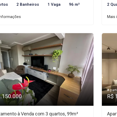
rtos
2 Banheiros
1 Vaga
96 m²
2 Qu
informações
Mais 
A parti
1.150.000
R$ 
tamento à Venda com 3 quartos, 99m²
Apar