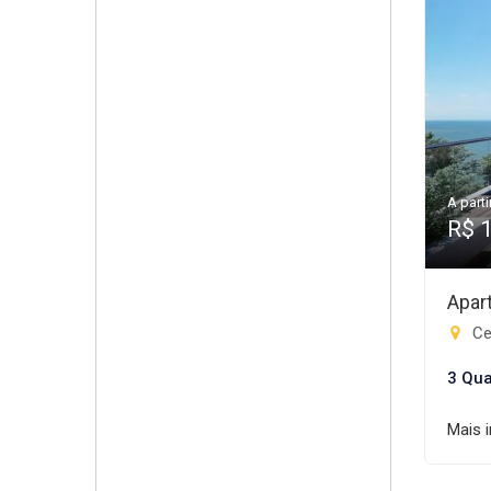
A parti
R$ 
Apar
Cen
3 Qua
Mais 