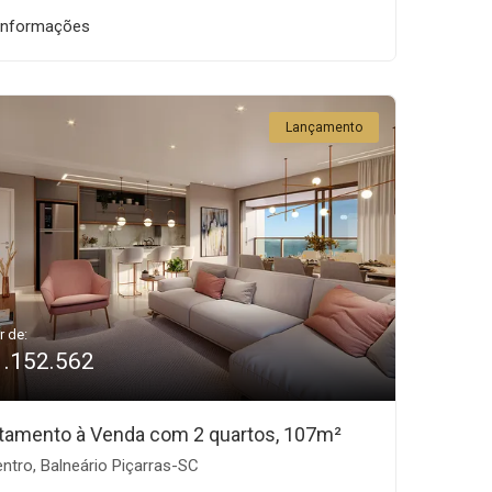
informações
Lançamento
r de:
1.152.562
tamento à Venda com 2 quartos, 107m²
ntro, Balneário Piçarras-SC