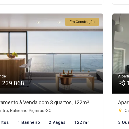
Em Construção
r de:
A parti
1.239.868
R$ 
tamento à Venda com 3 quartos, 122m²
Apar
tro, Balneário Piçarras-SC
Ce
rtos
1 Banheiro
2 Vagas
122 m²
3 Qu