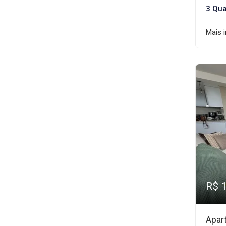
3 Qua
Mais 
R$ 
Apar