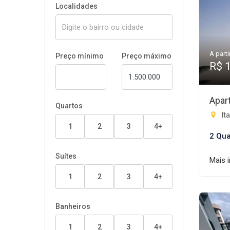
Localidades
A parti
Preço mínimo
Preço máximo
R$ 
Apar
Quartos
Ita
1
2
3
4+
2 Qua
Suítes
Mais 
1
2
3
4+
Banheiros
1
2
3
4+