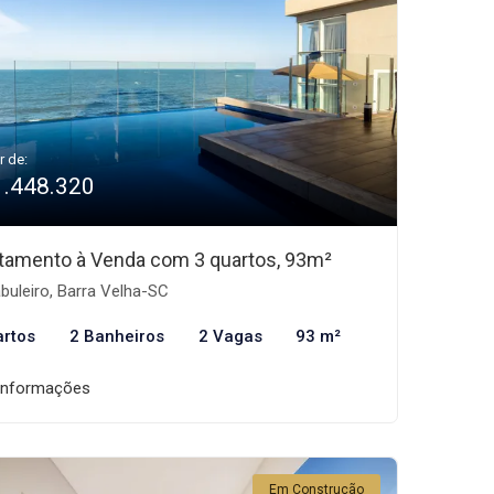
r de:
1.448.320
tamento à Venda com 3 quartos, 93m²
buleiro, Barra Velha-SC
artos
2 Banheiros
2 Vagas
93 m²
informações
Em Construção