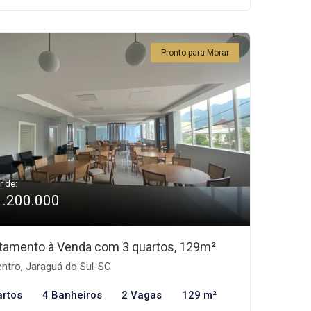
Pronto para Morar
r de:
1.200.000
tamento à Venda com 3 quartos, 129m²
ntro, Jaraguá do Sul-SC
artos
4 Banheiros
2 Vagas
129 m²