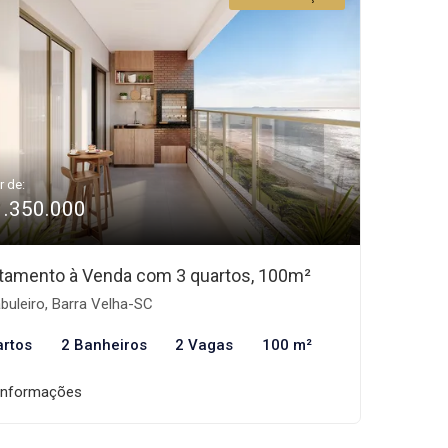
r de:
1.350.000
tamento à Venda com 3 quartos, 100m²
buleiro, Barra Velha-SC
artos
2 Banheiros
2 Vagas
100 m²
informações