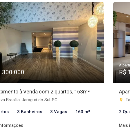
A parti
1.300.000
R$ 
tamento à Venda com 2 quartos, 163m²
Apar
a Brasília, Jaraguá do Sul-SC
Ta
rtos
3 Banheiros
3 Vagas
163 m²
2 Qu
informações
Mais 