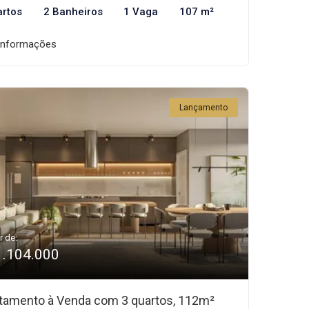
artos
2 Banheiros
1 Vaga
107 m²
informações
Lançamento
r de:
1.104.000
tamento à Venda com 3 quartos, 112m²