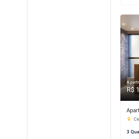
A parti
R$ 
Apar
Cen
3 Qua